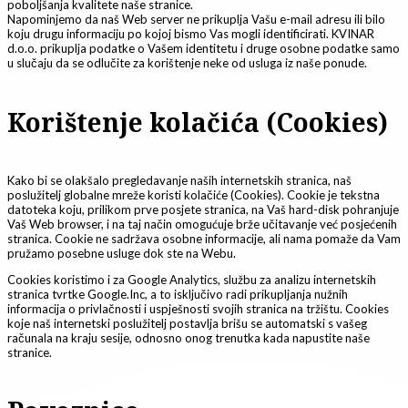
poboljšanja kvalitete naše stranice.
Napominjemo da naš Web server ne prikuplja Vašu e-mail adresu ili bilo
koju drugu informaciju po kojoj bismo Vas mogli identificirati. KVINAR
d.o.o. prikuplja podatke o Vašem identitetu i druge osobne podatke samo
u slučaju da se odlučite za korištenje neke od usluga iz naše ponude.
Korištenje kolačića (Cookies)
Kako bi se olakšalo pregledavanje naših internetskih stranica, naš
poslužitelj globalne mreže koristi kolačiće (Cookies). Cookie je tekstna
datoteka koju, prilikom prve posjete stranica, na Vaš hard-disk pohranjuje
Vaš Web browser, i na taj način omogućuje brže učitavanje već posjećenih
stranica. Cookie ne sadržava osobne informacije, ali nama pomaže da Vam
pružamo posebne usluge dok ste na Webu.
Cookies koristimo i za Google Analytics, službu za analizu internetskih
stranica tvrtke Google.Inc, a to isključivo radi prikupljanja nužnih
informacija o privlačnosti i uspješnosti svojih stranica na tržištu. Cookies
koje naš internetski poslužitelj postavlja brišu se automatski s vašeg
računala na kraju sesije, odnosno onog trenutka kada napustite naše
stranice.