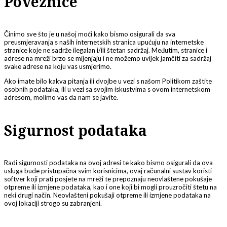
Poveznice
Činimo sve što je u našoj moći kako bismo osigurali da sva
preusmjeravanja s naših internetskih stranica upućuju na internetske
stranice koje ne sadrže ilegalan i/ili štetan sadržaj. Međutim, stranice i
adrese na mreži brzo se mijenjaju i ne možemo uvijek jamčiti za sadržaj
svake adrese na koju vas usmjerimo.
Ako imate bilo kakva pitanja ili dvojbe u vezi s našom Politikom zaštite
osobnih podataka, ili u vezi sa svojim iskustvima s ovom internetskom
adresom, molimo vas da nam se javite.
Sigurnost podataka
Radi sigurnosti podataka na ovoj adresi te kako bismo osigurali da ova
usluga bude pristupačna svim korisnicima, ovaj računalni sustav koristi
softver koji prati posjete na mreži te prepoznaju neovlaštene pokušaje
otpreme ili izmjene podataka, kao i one koji bi mogli prouzročiti štetu na
neki drugi način. Neovlašteni pokušaji otpreme ili izmjene podataka na
ovoj lokaciji strogo su zabranjeni.