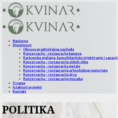
Naslovna
Djelatnosti
Obnova graditeljskog nasljeđa
Konzervacija - restauracija kamena
Karbonska ojačanja, konsolidacijsko injektiranje i sanacij
Konzervacija – restauracija zidnih slika
Konzervacija - restauracija metala
Konzervacija – restauracija arheološkog materijala
Konzervacija – restauracija drva
Konzervacija – restauracija mozaika
O nama
Istaknuti projekti
Kontakt
POLITIKA