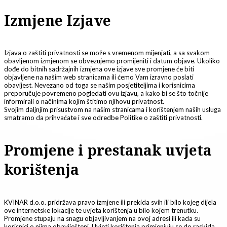
Izmjene Izjave
Izjava o zaštiti privatnosti se može s vremenom mijenjati, a sa svakom
obavljenom izmjenom se obvezujemo promijeniti i datum objave. Ukoliko
dođe do bitnih sadržajnih izmjena ove izjave sve promjene će biti
objavljene na našim web stranicama ili ćemo Vam izravno poslati
obavijest. Nevezano od toga se našim posjetiteljima i korisnicima
preporučuje povremeno pogledati ovu izjavu, a kako bi se što točnije
informirali o načinima kojim štitimo njihovu privatnost.
Svojim daljnjim prisustvom na našim stranicama i korištenjem naših usluga
smatramo da prihvaćate i sve odredbe Politike o zaštiti privatnosti.
Promjene i prestanak uvjeta
korištenja
KVINAR d.o.o. pridržava pravo izmjene ili prekida svih ili bilo kojeg dijela
ove internetske lokacije te uvjeta korištenja u bilo kojem trenutku.
Promjene stupaju na snagu objavljivanjem na ovoj adresi ili kada su
korisnici o njima obaviješteni. Uvjeti korištenja primjenjuju se do raskida