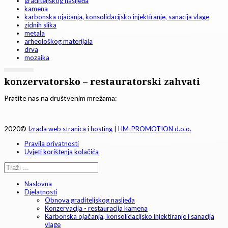
graditeljskog nasljeđa
kamena
karbonska ojačanja, konsolidacijsko injektiranje, sanacija vlage
zidnih slika
metala
arheološkog materijala
drva
mozaika
konzervatorsko – restauratorski zahvati
Pratite nas na društvenim mrežama:
2020©
Izrada web stranica
i
hosting
|
HM-PROMOTION d.o.o.
Pravila privatnosti
Uvjeti korištenja kolačića
Naslovna
Djelatnosti
Obnova graditeljskog nasljeđa
Konzervacija - restauracija kamena
Karbonska ojačanja, konsolidacijsko injektiranje i sanacija
vlage