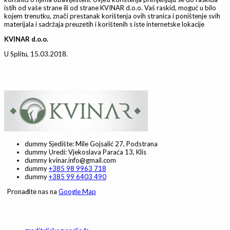
istih od vaše strane ili od strane KVINAR d.o.o. Vaš raskid, moguć u bilo
kojem trenutku, znači prestanak korištenja ovih stranica i poništenje svih
materijala i sadržaja preuzetih i korištenih s iste internetske lokacije
KVINAR d.o.o.
U Splitu, 15.03.2018.
dummy
Sjedište: Mile Gojsalić 27, Podstrana
dummy
Uredi: Vjekoslava Paraća 13, Klis
dummy
kvinar.info@gmail.com
dummy
+385 98 9963 718
dummy
+385 99 6403 490
Pronađite nas na
Google Map
Konzervacija - restauracija