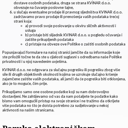
dostave osobnih podataka, druga se strana KVINAR d.o.o.
obvezuje na čuvanje poslovne tajne,
u slučaju eventualne prodaje ili pravnog sljedništva KVINAR d.o.o.
zadržavamo pravo prodaje ili prenošenja vaših podataka trećoj
strani koja:
a) provodi svoje poslovanje u okviru sličnih aktivnosti i
usluga
b) pristaje biti slijednik KVINAR d.o.o. u pogledu očuvanja i
zaštite prikupljenih podataka
c) pristaje na obveze ove Politike o zaštiti osobnih podataka
Popunjavajući formulare na našoj stranici jamčite da su informacije koje
ste priložili točne te da ste u cijelosti suglasni s odredbama naše Politike
privatnosti i u njoj navedenim uvjetima.
KVINAR d.o.o. ne odgovara za slučajnu pogrešku ili pogrešku zbog više
sile ili drugih objektivnih okolnosti kojima se uzrokuje slučajno kršenje
zajamčene zaštite vaših podataka, ali jamči da će pogreška biti otklonjena,
ako je to moguće, čim prije.
Prikupljamo samo one osobne podatke koji su nam dobrovoljno
dostavljeni. Ne zahtijevamo od vas da nam pošaljete te podatke kako
bismo vam omogućili pristup na svoje stranice i ne tražimo da otkrijete
više podataka no što je doista potrebno za sudjelovanje u nekoj
aktivnosti na našim stranicama.