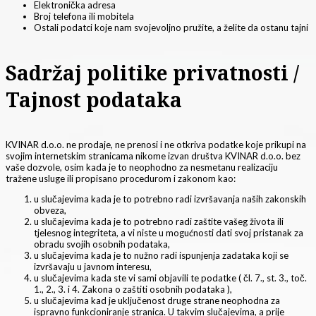
Elektronička adresa
Broj telefona ili mobitela
Ostali podatci koje nam svojevoljno pružite, a želite da ostanu tajni
Sadržaj politike privatnosti /
Tajnost podataka
KVINAR d.o.o. ne prodaje, ne prenosi i ne otkriva podatke koje prikupi na
svojim internetskim stranicama nikome izvan društva KVINAR d.o.o. bez
vaše dozvole, osim kada je to neophodno za nesmetanu realizaciju
tražene usluge ili propisano procedurom i zakonom kao:
u slučajevima kada je to potrebno radi izvršavanja naših zakonskih
obveza,
u slučajevima kada je to potrebno radi zaštite vašeg života ili
tjelesnog integriteta, a vi niste u mogućnosti dati svoj pristanak za
obradu svojih osobnih podataka,
u slučajevima kada je to nužno radi ispunjenja zadataka koji se
izvršavaju u javnom interesu,
u slučajevima kada ste vi sami objavili te podatke ( čl. 7., st. 3., toč.
1., 2., 3. i 4. Zakona o zaštiti osobnih podataka ),
u slučajevima kad je uključenost druge strane neophodna za
ispravno funkcioniranje stranica. U takvim slučajevima, a prije