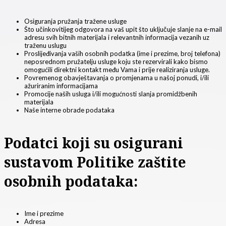
Osiguranja pružanja tražene usluge
Što učinkovitijeg odgovora na vaš upit što uključuje slanje na e-mail
adresu svih bitnih materijala i relevantnih informacija vezanih uz
traženu uslugu
Proslijeđivanja vaših osobnih podatka (ime i prezime, broj telefona)
neposrednom pružatelju usluge koju ste rezervirali kako bismo
omogućili direktni kontakt među Vama i prije realiziranja usluge.
Povremenog obavještavanja o promjenama u našoj ponudi, i/ili
ažuriranim informacijama
Promocije naših usluga i/ili mogućnosti slanja promidžbenih
materijala
Naše interne obrade podataka
Podatci koji su osigurani
sustavom Politike zaštite
osobnih podataka:
Ime i prezime
Adresa