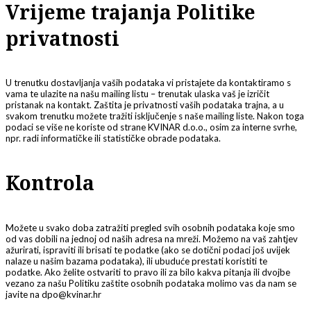
Vrijeme trajanja Politike
privatnosti
U trenutku dostavljanja vaših podataka vi pristajete da kontaktiramo s
vama te ulazite na našu mailing listu – trenutak ulaska vaš je izričit
pristanak na kontakt. Zaštita je privatnosti vaših podataka trajna, a u
svakom trenutku možete tražiti isključenje s naše mailing liste. Nakon toga
podaci se više ne koriste od strane KVINAR d.o.o., osim za interne svrhe,
npr. radi informatičke ili statističke obrade podataka.
Kontrola
Možete u svako doba zatražiti pregled svih osobnih podataka koje smo
od vas dobili na jednoj od naših adresa na mreži. Možemo na vaš zahtjev
ažurirati, ispraviti ili brisati te podatke (ako se dotični podaci još uvijek
nalaze u našim bazama podataka), ili ubuduće prestati koristiti te
podatke. Ako želite ostvariti to pravo ili za bilo kakva pitanja ili dvojbe
vezano za našu Politiku zaštite osobnih podataka molimo vas da nam se
javite na dpo@kvinar.hr