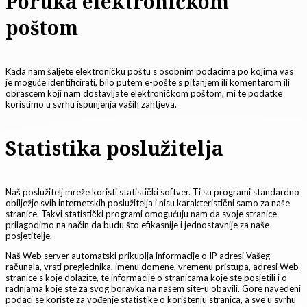
Poruka elektroničkom
poštom
Kada nam šaljete elektroničku poštu s osobnim podacima po kojima vas
je moguće identificirati, bilo putem e-pošte s pitanjem ili komentarom ili
obrascem koji nam dostavljate elektroničkom poštom, mi te podatke
koristimo u svrhu ispunjenja vaših zahtjeva.
Statistika poslužitelja
Naš poslužitelj mreže koristi statistički softver. Ti su programi standardno
obilježje svih internetskih poslužitelja i nisu karakteristični samo za naše
stranice. Takvi statistički programi omogućuju nam da svoje stranice
prilagodimo na način da budu što efikasnije i jednostavnije za naše
posjetitelje.
Naš Web server automatski prikuplja informacije o IP adresi Vašeg
računala, vrsti preglednika, imenu domene, vremenu pristupa, adresi Web
stranice s koje dolazite, te informacije o stranicama koje ste posjetili i o
radnjama koje ste za svog boravka na našem site-u obavili. Gore navedeni
podaci se koriste za vođenje statistike o korištenju stranica, a sve u svrhu