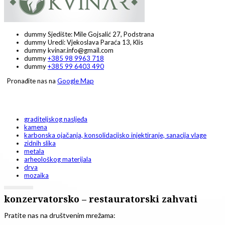
dummy
Sjedište: Mile Gojsalić 27, Podstrana
dummy
Uredi: Vjekoslava Paraća 13, Klis
dummy
kvinar.info@gmail.com
dummy
+385 98 9963 718
dummy
+385 99 6403 490
Pronađite nas na
Google Map
Konzervacija - restauracija
graditeljskog nasljeđa
kamena
karbonska ojačanja, konsolidacijsko injektiranje, sanacija vlage
zidnih slika
metala
arheološkog materijala
drva
mozaika
konzervatorsko – restauratorski zahvati
Pratite nas na društvenim mrežama: