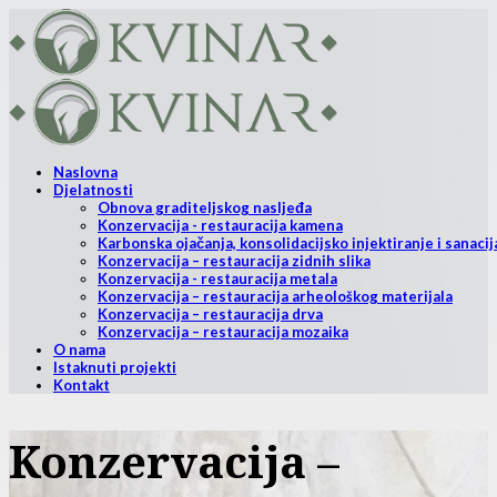
Naslovna
Djelatnosti
Obnova graditeljskog nasljeđa
Konzervacija - restauracija kamena
Karbonska ojačanja, konsolidacijsko injektiranje i sanacij
Konzervacija – restauracija zidnih slika
Konzervacija - restauracija metala
Konzervacija – restauracija arheološkog materijala
Konzervacija – restauracija drva
Konzervacija – restauracija mozaika
O nama
Istaknuti projekti
Kontakt
Konzervacija –