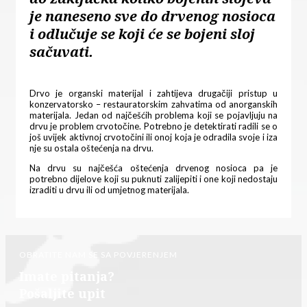
je naneseno sve do drvenog nosioca
i odlučuje se koji će se bojeni sloj
sačuvati.
Drvo je organski materijal i zahtijeva drugačiji pristup u
konzervatorsko – restauratorskim zahvatima od anorganskih
materijala. Jedan od najčešćih problema koji se pojavljuju na
drvu je problem crvotočine. Potrebno je detektirati radili se o
još uvijek aktivnoj crvotočini ili onoj koja je odradila svoje i iza
nje su ostala oštećenja na drvu.
Na drvu su najčešća oštećenja drvenog nosioca pa je
potrebno dijelove koji su puknuti zalijepiti i one koji nedostaju
izraditi u drvu ili od umjetnog materijala.
OBRATITE NAM SE SA POVJERENJEM
Imate pitanja?
Pošaljite upit