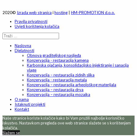
2020©
Izrada web stranica
i
hosting
|
HM-PROMOTION d.o.o.
Pravila privatnosti
Uvjeti korištenja kolačića
Naslovna
Djelatnosti
Obnova graditeljskog nasljeđa
Konzervacija - restauracija kamena
Karbonska ojačanja, konsolidacijsko injektiranje i sanacija
vlage
Konzervacija – restauracija zidnih slika
Konzervacija - restauracija metala
Konzervacija – restauracija arheološkog materijala
Konzervacija – restauracija drva
Konzervacija – restauracija mozaika
O nama
Istaknuti projekti
Kontakt
Naše stranice koriste kolačiće kako bi Vam pružili najbolje korisničko
iskustvo. Nastavkom pregleda ove web stranice slažete se s korištenjem
kolačića.
Slažem se