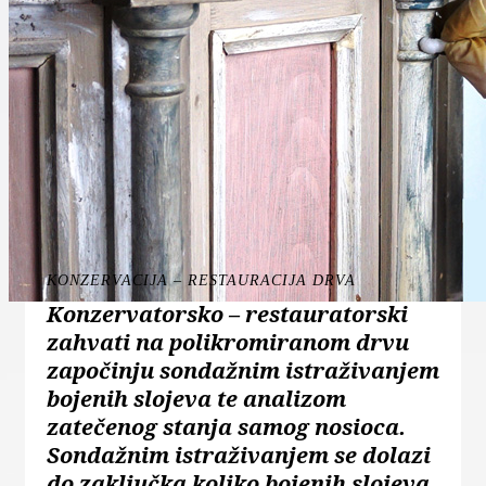
KONZERVACIJA – RESTAURACIJA DRVA
Konzervatorsko – restauratorski
zahvati na polikromiranom drvu
započinju sondažnim istraživanjem
bojenih slojeva te analizom
zatečenog stanja samog nosioca.
Sondažnim istraživanjem se dolazi
do zaključka koliko bojenih slojeva