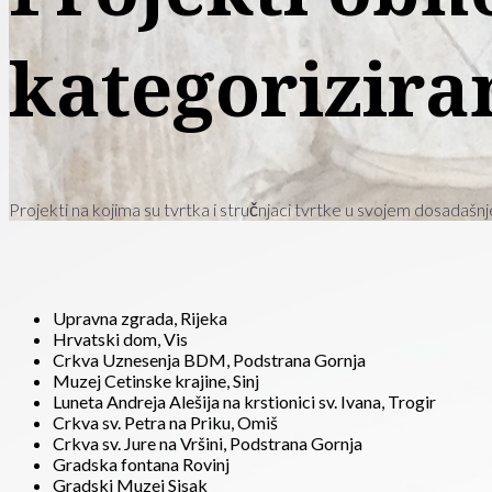
kategorizira
Projekti na kojima su tvrtka i stručnjaci tvrtke u svojem dosadašnje
Upravna zgrada, Rijeka
Hrvatski dom, Vis
Crkva Uznesenja BDM, Podstrana Gornja
Muzej Cetinske krajine, Sinj
Luneta Andreja Alešija na krstionici sv. Ivana, Trogir
Crkva sv. Petra na Priku, Omiš
Crkva sv. Jure na Vršini, Podstrana Gornja
Gradska fontana Rovinj
Gradski Muzej Sisak