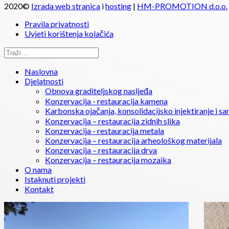
2020©
Izrada web stranica
i
hosting
|
HM-PROMOTION d.o.o.
Pravila privatnosti
Uvjeti korištenja kolačića
Naslovna
Djelatnosti
Obnova graditeljskog nasljeđa
Konzervacija - restauracija kamena
Karbonska ojačanja, konsolidacijsko injektiranje i sa
Konzervacija – restauracija zidnih slika
Konzervacija - restauracija metala
Konzervacija – restauracija arheološkog materijala
Konzervacija – restauracija drva
Konzervacija – restauracija mozaika
O nama
Istaknuti projekti
Kontakt