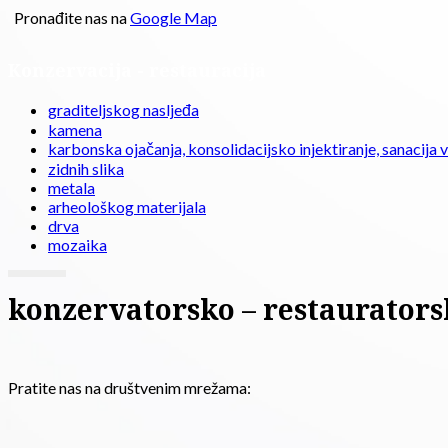
Pronađite nas na
Google Map
Konzervacija - restauracija
graditeljskog nasljeđa
kamena
karbonska ojačanja, konsolidacijsko injektiranje, sanacija 
zidnih slika
metala
arheološkog materijala
drva
mozaika
konzervatorsko – restaurators
Pratite nas na društvenim mrežama: