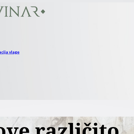
cija vlage
ve različito