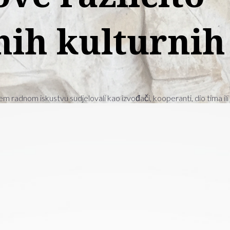
nih kulturni
m radnom iskustvu sudjelovali kao izvođači, kooperanti, dio tima ili 