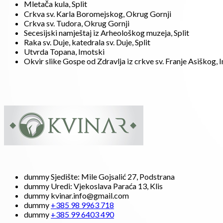
Mletača kula, Split
Crkva sv. Karla Boromejskog, Okrug Gornji
Crkva sv. Tudora, Okrug Gornji
Secesijski namještaj iz Arheološkog muzeja, Split
Raka sv. Duje, katedrala sv. Duje, Split
Utvrda Topana, Imotski
Okvir slike Gospe od Zdravlja iz crkve sv. Franje Asiškog, 
dummy
Sjedište: Mile Gojsalić 27, Podstrana
dummy
Uredi: Vjekoslava Paraća 13, Klis
dummy
kvinar.info@gmail.com
dummy
+385 98 9963 718
dummy
+385 99 6403 490