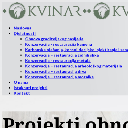
Naslovna
Djelatnosti
Obnova graditeljskog nasljeđa
Konzervacija - restauracija kamena
Karbonska ojačanja, konsolidacijsko injektiranje i sana
Konzervacija – restauracija zidnih slika
Konzervacija - restauracija metala
Konzervacija – restauracija arheološkog materijala
Konzervacija – restauracija drva
Konzervacija – restauracija mozaika
O nama
Istaknuti projekti
Kontakt
Projekti obno