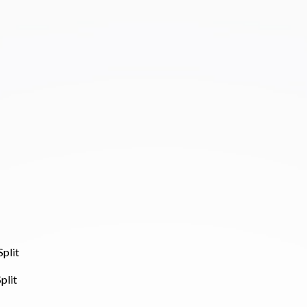
Split
plit