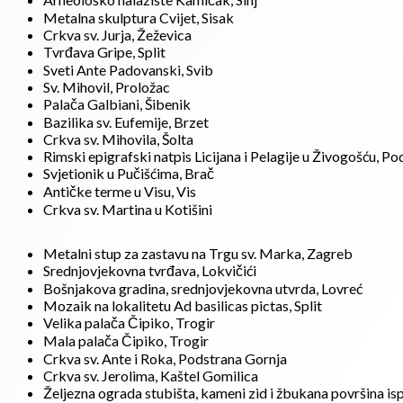
Metalna skulptura Cvijet, Sisak
Crkva sv. Jurja, Žeževica
Tvrđava Gripe, Split
Sveti Ante Padovanski, Svib
Sv. Mihovil, Proložac
Palača Galbiani, Šibenik
Bazilika sv. Eufemije, Brzet
Crkva sv. Mihovila, Šolta
Rimski epigrafski natpis Licijana i Pelagije u Živogošću, P
Svjetionik u Pučišćima, Brač
Antičke terme u Visu, Vis
Crkva sv. Martina u Kotišini
Metalni stup za zastavu na Trgu sv. Marka, Zagreb
Srednjovjekovna tvrđava, Lokvičići
Bošnjakova gradina, srednjovjekovna utvrda, Lovreć
Mozaik na lokalitetu Ad basilicas pictas, Split
Velika palača Čipiko, Trogir
Mala palača Čipiko, Trogir
Crkva sv. Ante i Roka, Podstrana Gornja
Crkva sv. Jerolima, Kaštel Gomilica
Željezna ograda stubišta, kameni zid i žbukana površina isp