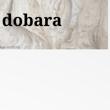
h dobara
kao voditelji