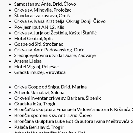
Samostan sv. Ante, Drid, Čiovo
Crkva sv. Mihovila, Proložac
Štandarac za zastavu, Omiš
Crkva sv. Ivana Krstitelja, Okrug Donji, Čiovo
Povijesni put AN 12, Klis
Crkva sv. Jurja od Žestinja, Kaštel Štafilić
Hotel Central, Split
Gospe od Siti, Strožanac
Crkva sv. Ante Padovanskog, Duće
Srednjovjekovna utvrda Duare, Zadvarje
Arsenal, Jelsa
Hotel Viganj, Pelješac
Gradski muzej, Virovitica
Crkva Gospe od Sniga, Drid, Marina
Arheološki nalazi, Salona
Crkveni inventar crkve sv. Barbare, Šibenik
Gradska loža, Trogir
BrončaNa skulptura Emanuela Vidovića autora F. Kršinića, 
Brončni spomenik sv. Anti, Drid, Čiovo
Brončana skulptura Luke Botića autora Ivana Meštrovića, S
Palača Berislavić, Trogir
Arheološko nalazište Kamičak, Sinj