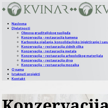
Naslovna
Djelatnosti
Obnova graditeljskog nasljeđa
Konzervacija - restauracija kamena
Karbonska ojačanja, konsolidacijsko injektiranje i sana
Konzervacija – restauracija zidnih slika
Konzervacija - restauracija metala
Konzervacija – restauracija arheološkog materijala
Konzervacija – restauracija drva
Konzervacija – restauracija mozaika
O nama
Istaknuti projekti
Kontakt
Konzervacija