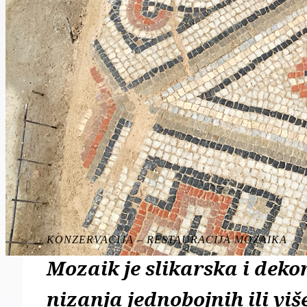
KONZERVACIJA – RESTAURACIJA MOZAIKA
Mozaik je slikarska i deko
nizanja jednobojnih ili vi