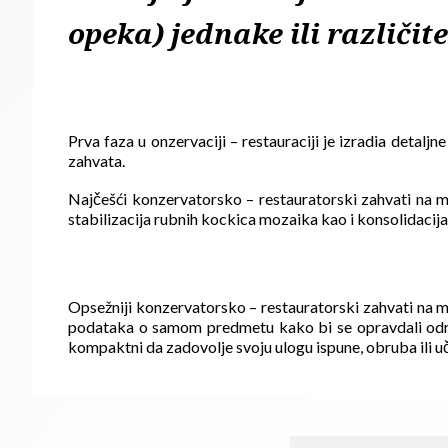
opeka) jednake ili različit
Prva faza u onzervaciji – restauraciji je izradia detal
zahvata.
Najčešći konzervatorsko – restauratorski zahvati na mo
stabilizacija rubnih kockica mozaika kao i konsolidacija c
Opsežniji konzervatorsko – restauratorski zahvati na moz
podataka o samom predmetu kako bi se opravdali određen
kompaktni da zadovolje svoju ulogu ispune, obruba ili u