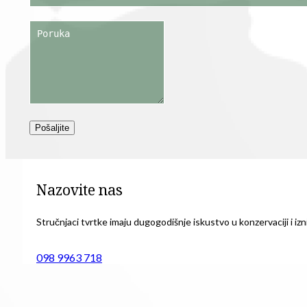
Pošaljite
Nazovite nas
Stručnjaci tvrtke imaju dugogodišnje iskustvo u konzervaciji i izni
098 9963 718