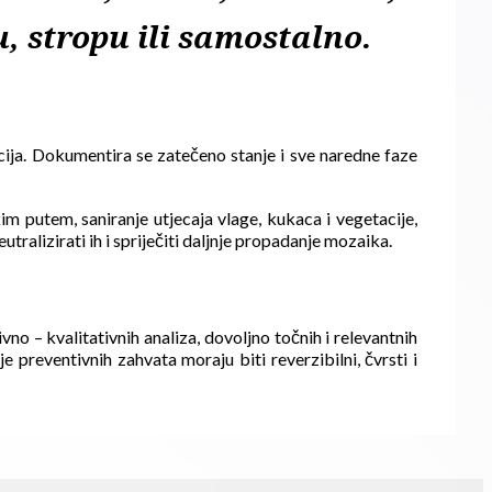
u, stropu ili samostalno.
acija. Dokumentira se zatečeno stanje i sve naredne faze
m putem, saniranje utjecaja vlage, kukaca i vegetacije,
tralizirati ih i spriječiti daljnje propadanje mozaika.
no – kvalitativnih analiza, dovoljno točnih i relevantnih
preventivnih zahvata moraju biti reverzibilni, čvrsti i