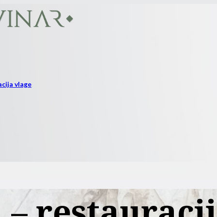
cija vlage
 – restauraci