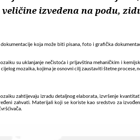
e veličine izvedena na podu, zid
jne dokumentacije koja može biti pisana, foto i grafička dokument
zaiku su uklanjanje nečistoća i prljavština mehaničkim i kemijski
ijelog mozaika, kojima je osnovni cilj zaustaviti štetne procese, neu
aiku zahtijevaju izradu detaljnog elaborata, izvršenje kvantitativ
i zahvati. Materijali koji se koriste kao sredstvo za izvođenje 
čvršćivača.