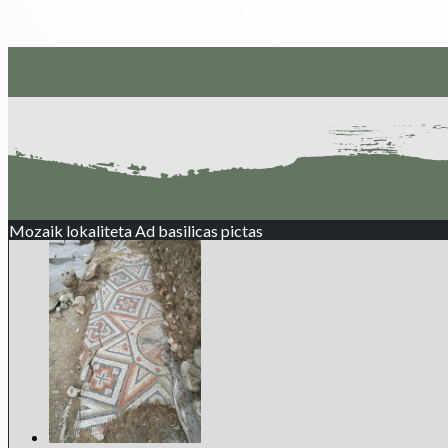
Mozaik lokaliteta Ad basilicas pictas