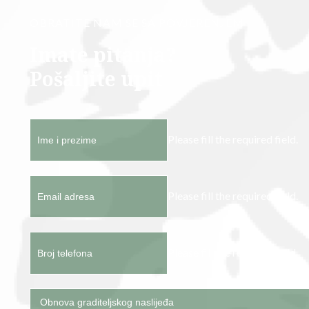
OBRATITE NAM SE SA POVJERENJEM
Imate pitanja?
Pošaljite upit
Please fill the required field.
Please fill the required field.
Please fill the required field.