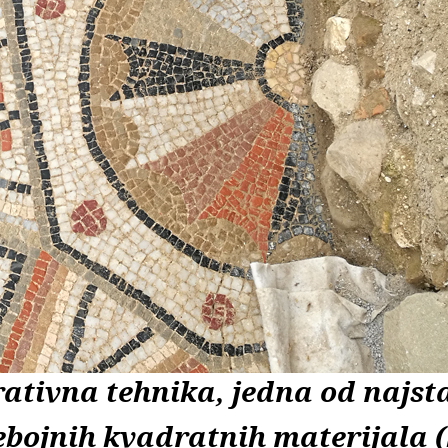
rativna tehnika, jedna od najsta
šebojnih kvadratnih materijala 