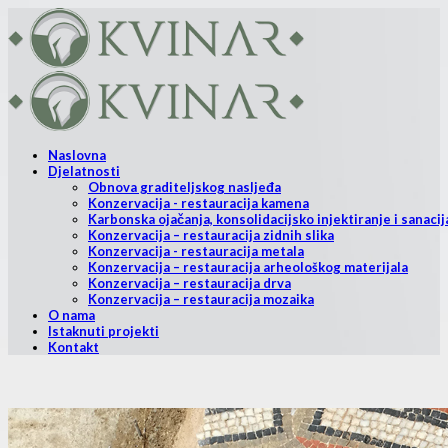
Naslovna
Djelatnosti
Obnova graditeljskog nasljeđa
Konzervacija - restauracija kamena
Karbonska ojačanja, konsolidacijsko injektiranje i sanacij
Konzervacija – restauracija zidnih slika
Konzervacija - restauracija metala
Konzervacija – restauracija arheološkog materijala
Konzervacija – restauracija drva
Konzervacija – restauracija mozaika
O nama
Istaknuti projekti
Kontakt