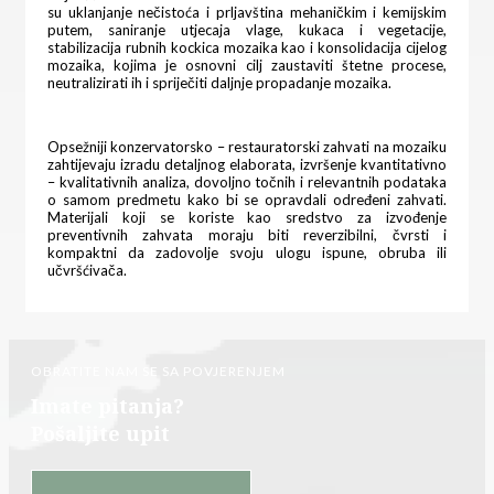
su uklanjanje nečistoća i prljavština mehaničkim i kemijskim
putem, saniranje utjecaja vlage, kukaca i vegetacije,
stabilizacija rubnih kockica mozaika kao i konsolidacija cijelog
mozaika, kojima je osnovni cilj zaustaviti štetne procese,
neutralizirati ih i spriječiti daljnje propadanje mozaika.
Opsežniji konzervatorsko – restauratorski zahvati na mozaiku
zahtijevaju izradu detaljnog elaborata, izvršenje kvantitativno
– kvalitativnih analiza, dovoljno točnih i relevantnih podataka
o samom predmetu kako bi se opravdali određeni zahvati.
Materijali koji se koriste kao sredstvo za izvođenje
preventivnih zahvata moraju biti reverzibilni, čvrsti i
kompaktni da zadovolje svoju ulogu ispune, obruba ili
učvršćivača.
OBRATITE NAM SE SA POVJERENJEM
Imate pitanja?
Pošaljite upit