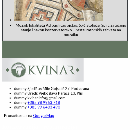
Mozaik lokaliteta Ad basilicas pictas, 5./6.stoljeće, Split, zatečeno
stanje i nakon konzervatorsko – restauratorskih zahvata na
mozaiku
dummy
Sjedište: Mile Gojsalić 27, Podstrana
dummy
Uredi: Vjekoslava Paraća 13, Klis
dummy
kvinar.info@gmail.com
dummy
+385 98 9963 718
dummy
+385 99 6403 490
Pronađite nas na
Google Map
Konzervacija - restauracija