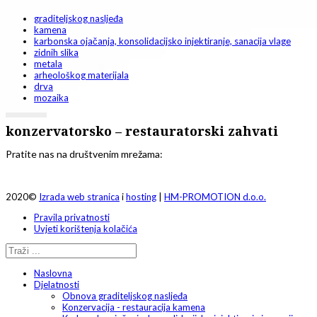
graditeljskog nasljeđa
kamena
karbonska ojačanja, konsolidacijsko injektiranje, sanacija vlage
zidnih slika
metala
arheološkog materijala
drva
mozaika
konzervatorsko – restauratorski zahvati
Pratite nas na društvenim mrežama:
2020©
Izrada web stranica
i
hosting
|
HM-PROMOTION d.o.o.
Pravila privatnosti
Uvjeti korištenja kolačića
Naslovna
Djelatnosti
Obnova graditeljskog nasljeđa
Konzervacija - restauracija kamena