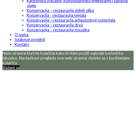
Karbonska ojačanja, konsolidacijsko injektiranje i sanacija
vlage
Konzervacija – restauracija zidnih slika
Konzervacija - restauracija metala
Konzervacija – restauracija arheološkog materijala
Konzervacija – restauracija drva
Konzervacija – restauracija mozaika
O nama
Istaknuti projekti
Kontakt
Naše stranice koriste kolačiće kako bi Vam pružili najbolje korisničko
iskustvo. Nastavkom pregleda ove web stranice slažete se s korištenjem
kolačića.
Slažem se