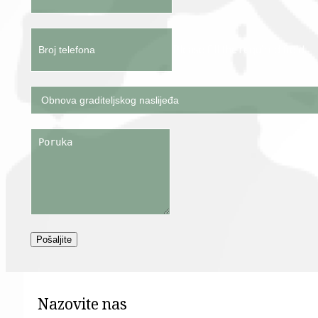
Please fill the required field.
Pošaljite
Nazovite nas