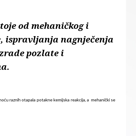
toje od mehaničkog i
e, ispravljanja nagnječenja
zrade pozlate i
ma.
moću raznih otapala potakne kemijska reakcija, a mehanički se