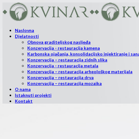
Naslovna
Djelatnosti
Obnova graditeljskog nasljeđa
Konzervacija - restauracija kamena
Karbonska ojačanja, konsolidacijsko injektiranje i sana
Konzervacija – restauracija zidnih slika
Konzervacija - restauracija metala
Konzervacija – restauracija arheološkog materijala
Konzervacija – restauracija drva
Konzervacija – restauracija mozaika
O nama
Istaknuti projekti
Kontakt