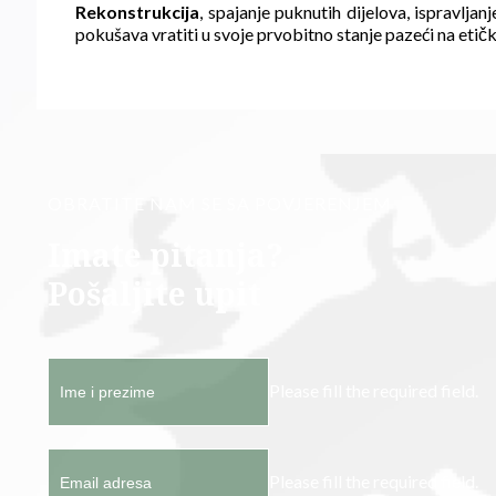
Rekonstrukcija
, spajanje puknutih dijelova, ispravlj
pokušava vratiti u svoje prvobitno stanje pazeći na etičk
OBRATITE NAM SE SA POVJERENJEM
Imate pitanja?
Pošaljite upit
Please fill the required field.
Please fill the required field.