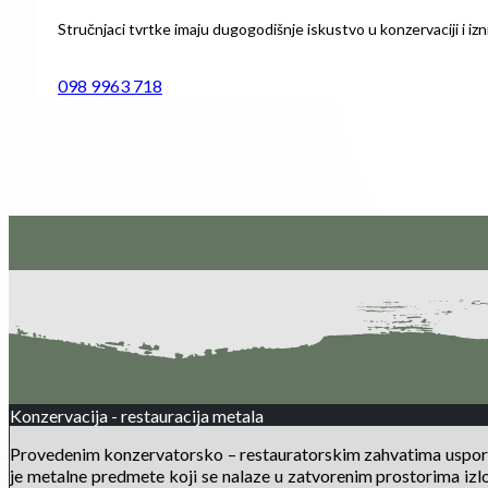
Stručnjaci tvrtke imaju dugogodišnje iskustvo u konzervaciji i izni
098 9963 718
Konzervacija - restauracija metala
Provedenim konzervatorsko – restauratorskim zahvatima usporeni
je metalne predmete koji se nalaze u zatvorenim prostorima izlož