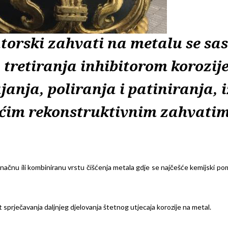
torski zahvati na metalu se sas
 tretiranja inhibitorom korozij
anja, poliranja i patiniranja, i
ećim rekonstruktivnim zahvati
načnu ili kombiniranu vrstu čišćenja metala gdje se najčešće kemijski po
t sprječavanja daljnjeg djelovanja štetnog utjecaja korozije na metal.