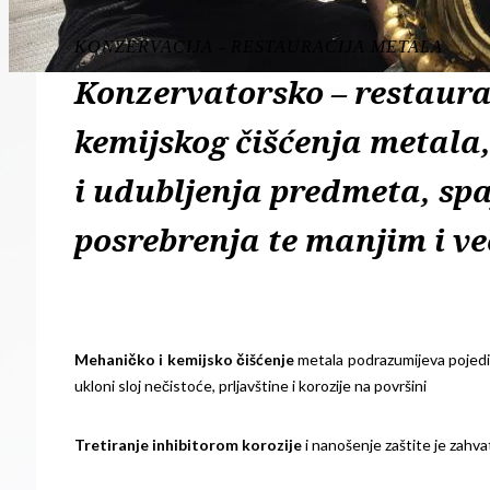
KONZERVACIJA - RESTAURACIJA METALA
Konzervatorsko – restaura
kemijskog čišćenja metala,
i udubljenja predmeta, spaj
posrebrenja te manjim i v
Mehaničko i kemijsko čišćenje
metala podrazumijeva pojedi
ukloni sloj nečistoće, prljavštine i korozije na površini
Tretiranje
inhibitorom
korozije
i nanošenje zaštite je zahva