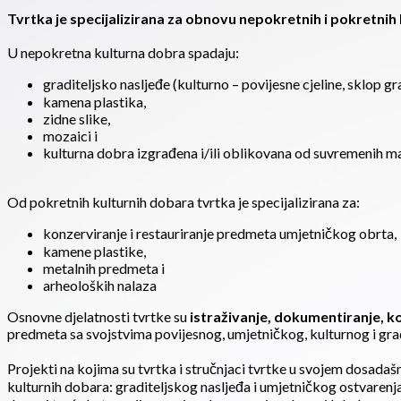
Tvrtka je specijalizirana za obnovu nepokretnih i pokretnih
U nepokretna kulturna dobra spadaju:
graditeljsko nasljeđe (kulturno – povijesne cjeline, sklop g
kamena plastika,
zidne slike,
mozaici i
kulturna dobra izgrađena i/ili oblikovana od suvremenih ma
Od pokretnih kulturnih dobara tvrtka je specijalizirana za:
konzerviranje i restauriranje predmeta umjetničkog obrta,
kamene plastike,
metalnih predmeta i
arheoloških nalaza
Osnovne djelatnosti tvrtke su
istraživanje, dokumentiranje, ko
predmeta sa svojstvima povijesnog, umjetničkog, kulturnog i gra
Projekti na kojima su tvrtka i stručnjaci tvrtke u svojem dosadašn
kulturnih dobara: graditeljskog nasljeđa i umjetničkog ostvarenj