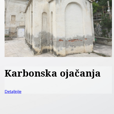
Restauracija zidnih
slika
Detaljnije