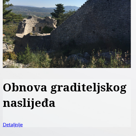
Konzervacija -
restauracija kamena
Detaljnije