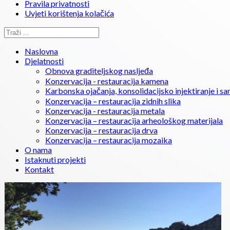
Pravila privatnosti
Uvjeti korištenja kolačića
Naslovna
Djelatnosti
Obnova graditeljskog nasljeđa
Konzervacija - restauracija kamena
Karbonska ojačanja, konsolidacijsko injektiranje i sa
Konzervacija – restauracija zidnih slika
Konzervacija - restauracija metala
Konzervacija – restauracija arheološkog materijala
Konzervacija – restauracija drva
Konzervacija – restauracija mozaika
O nama
Istaknuti projekti
Kontakt