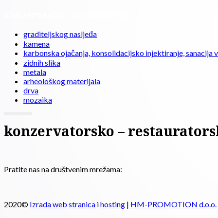
Konzervacija - restauracija
graditeljskog nasljeđa
kamena
karbonska ojačanja, konsolidacijsko injektiranje, sanacija 
zidnih slika
metala
arheološkog materijala
drva
mozaika
konzervatorsko – restaurators
Pratite nas na društvenim mrežama:
2020©
Izrada web stranica
i
hosting
|
HM-PROMOTION d.o.o.