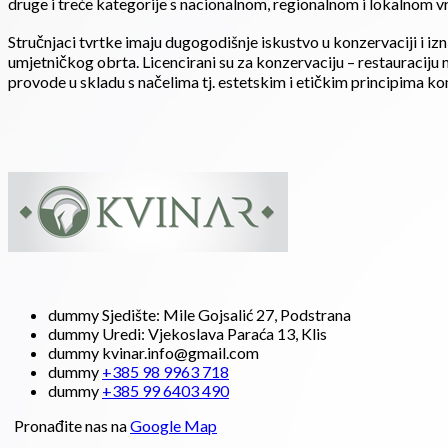
druge i treće kategorije s nacionalnom, regionalnom i lokalnom v
Stručnjaci tvrtke imaju dugogodišnje iskustvo u konzervaciji i izn
umjetničkog obrta. Licencirani su za konzervaciju – restauraciju
provode u skladu s načelima tj. estetskim i etičkim principima k
dummy
Sjedište: Mile Gojsalić 27, Podstrana
dummy
Uredi: Vjekoslava Paraća 13, Klis
dummy
kvinar.info@gmail.com
dummy
+385 98 9963 718
dummy
+385 99 6403 490
Pronađite nas na
Google Map