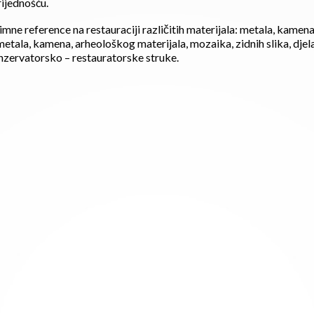
rijednošću.
imne reference na restauraciji različitih materijala: metala, kamen
 metala, kamena, arheološkog materijala, mozaika, zidnih slika, dj
onzervatorsko – restauratorske struke.