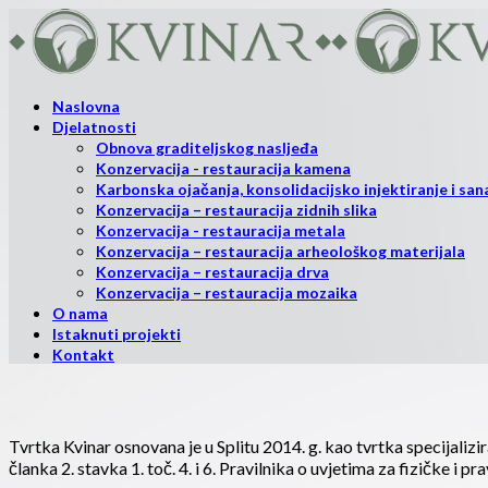
Naslovna
Djelatnosti
Obnova graditeljskog nasljeđa
Konzervacija - restauracija kamena
Karbonska ojačanja, konsolidacijsko injektiranje i sana
Konzervacija – restauracija zidnih slika
Konzervacija - restauracija metala
Konzervacija – restauracija arheološkog materijala
Konzervacija – restauracija drva
Konzervacija – restauracija mozaika
O nama
Istaknuti projekti
Kontakt
Tvrtka Kvinar osnovana je u Splitu 2014. g. kao tvrtka specijaliz
članka 2. stavka 1. toč. 4. i 6. Pravilnika o uvjetima za fizičke i 